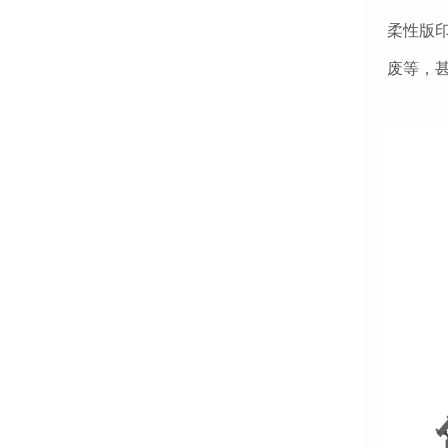
柔性版
废等，