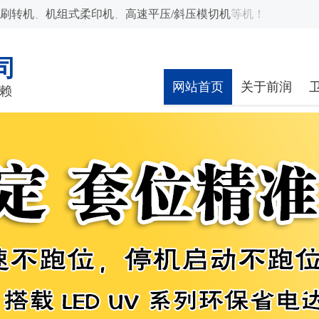
刷转机
、
机组式柔印机
、
高速平压/斜压模切机
等机！
司
网站首页
关于前润
赖