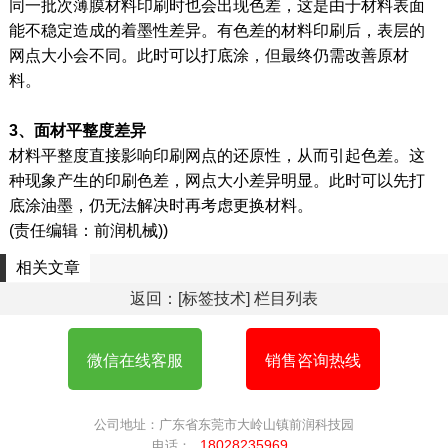
同一批次薄膜材料印刷时也会出现色差，这是由于材料表面
能不稳定造成的着墨性差异。有色差的材料印刷后，表层的
网点大小会不同。此时可以打底涂，但最终仍需改善原材
料。
3、面材平整度差异
材料平整度直接影响印刷网点的还原性，从而引起色差。这
种现象产生的印刷色差，网点大小差异明显。此时可以先打
底涂油墨，仍无法解决时再考虑更换材料。
(责任编辑：前润机械))
相关文章
返回：[标签技术] 栏目列表
微信在线客服
销售咨询热线
公司地址：广东省东莞市大岭山镇前润科技园
18028235969
电话：