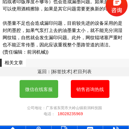
陷或者印版厚度不够等）也会造成漏墨问题
。如果是油渍，
可以使用酒精擦除，如果是其它问题需要更换新的印版。
供墨量不足也会造成漏印问题
，目前较先进的设备采用的是
封闭墨腔，如果气泵打上去的油墨量太小，就不能充分润湿
网纹辊，自然就会发生漏印问题。此外，
网纹辊堵塞严重时
也不能正常传墨，
因此应该重视整个墨路管道的清洁。
(责任编辑：前润机械))
相关文章
返回：[标签技术] 栏目列表
微信在线客服
销售咨询热线
公司地址：广东省东莞市大岭山镇前润科技园
18028235969
电话：