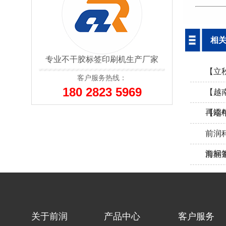
相
专业不干胶标签印刷机生产厂家
【立
客户服务热线：
180 2823 5969
【越
再添
【端
前润
海标
前润邀您
关于前润
产品中心
客户服务