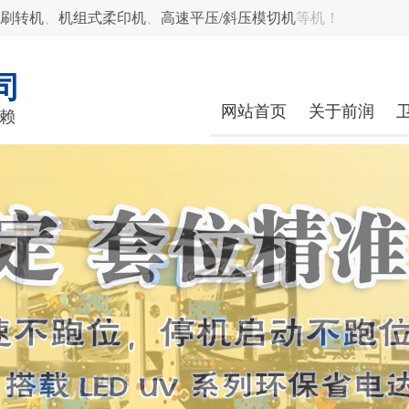
刷转机
、
机组式柔印机
、
高速平压/斜压模切机
等机！
司
网站首页
关于前润
赖