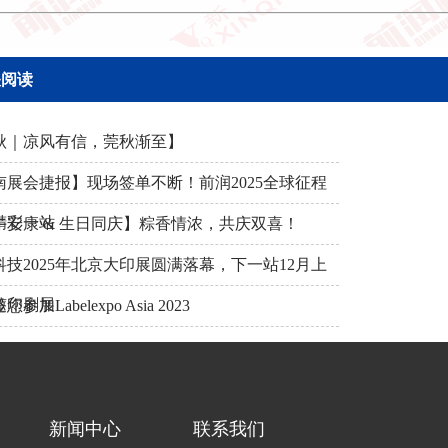
关阅读
秋｜凉风有信，莞秋渐至】
南展会捷报】现场签单不断！前润2025全球征程
精彩一站
午安康 & 生日同庆】粽香情浓，共庆双喜！
科技2025年北京大印展圆满落幕，下一站12月上
签印刷展
参加Labelexpo Asia 2023
新闻中心
联系我们