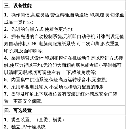
三、设备性能
1、
操作简便,高速灵活,套位精确,自动送纸,印刷,覆膜,切张至
成品一贯作业;
2、
先进的匀墨方式,使着色更均匀;
3、
拥有先进的自动控制系统,无纸即自动停机,计张到设定值
则自动停机,CNC电脑伺服拉纸系统,可二次印刷,多次重复
印阶刷,反面印刷等;
4、
采用斜背式设计,印刷和模切在机械动作是以渐进方式接
触,使压力得以平均,无论印大面积的底色或者细小字时都可
以清晰无暇,模切可调整左右,上下,模线角度等;
5、
内置集中供油系统,保证高速运转噪音小,无磨损;
6、
采用单相电源输入,不受场地和动力配置的限制
7、
墨辊及印刷上下底板位置有安装远红外感应安全门装
置，更高安全保障。
四、可选装置
1、
烫金装置。（直烫、横烫）
2、
独立UV干燥系统