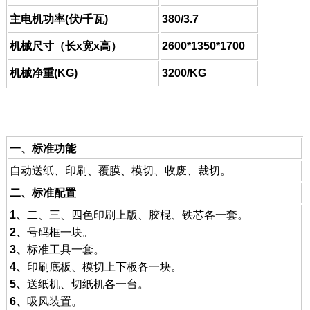
主电机功率(伏/千瓦)
380/3.7
机械尺寸（长x宽x高）
2600*1350*1700
机械净重(KG)
3200/KG
技术参数
一、标准功能
自动送纸、印刷、覆膜、模切、收废、裁切。
二、标准配置
1、
二、三、四色印刷上版、胶棍、铁芯各一套。
2、
号码框一块。
3、
标准工具一套。
4、
印刷底板、模切上下板各一块。
5、
送纸机、切纸机各一台。
6、
吸风装置。